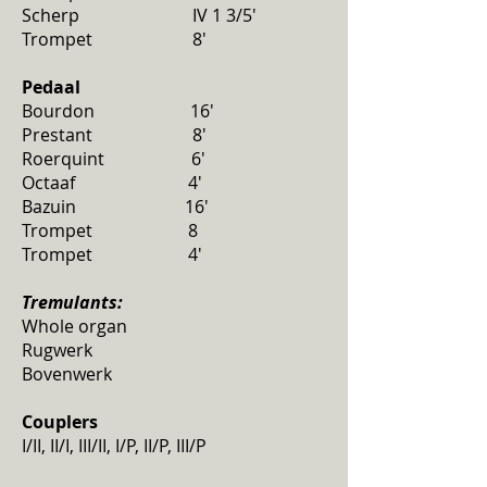
Scherp IV 1 3/5'
Trompet 8'
Pedaal
Bourdon 16'
Prestant 8'
Roerquint 6'
Octaaf 4'
Bazuin 16'
Trompet 8
Trompet 4'
Tremulants:
Whole organ
Rugwerk
Bovenwerk
Couplers
I/II, II/I, III/II, I/P, II/P, III/P