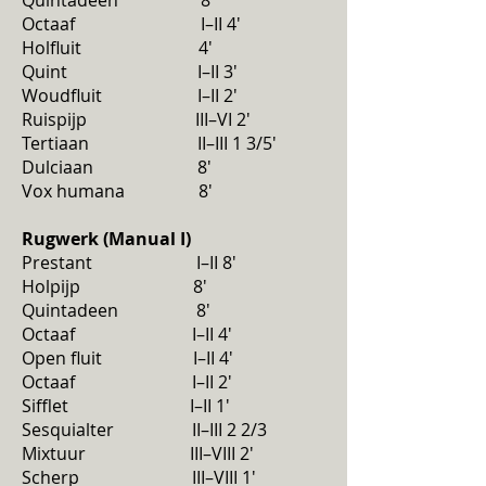
Quintadeen 8'
Octaaf I–II 4'
Holfluit 4'
Quint I–II 3'
Woudfluit I–II 2'
Ruispijp III–VI 2'
Tertiaan II–III 1 3/5'
Dulciaan 8'
Vox humana 8'
Rugwerk (Manual I)
Prestant I–II 8'
Holpijp 8'
Quintadeen 8'
Octaaf I–II 4'
Open fluit I–II 4'
Octaaf I–II 2'
Sifflet I–II 1'
Sesquialter II–III 2 2/3
Mixtuur III–VIII 2'
Scherp III–VIII 1'