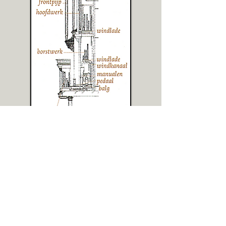
Image from
De orgels van de Westerkerk in
Amsterdam,
by Maria Balkenende.
SMALL ORGAN
Hoofdwerk (Manual I)