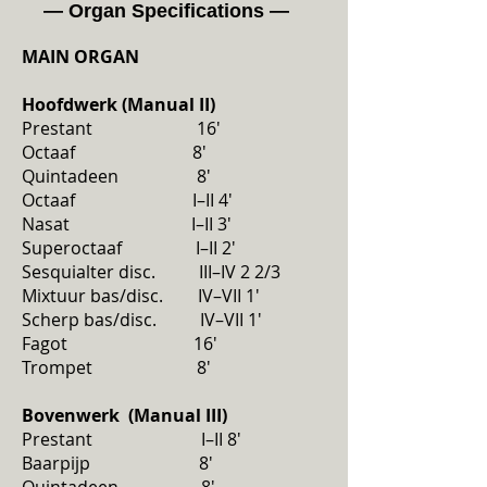
— Organ Specifications —
MAIN ORGAN
Hoofdwerk (Manual II)
Prestant 16'
Octaaf 8'
Quintadeen 8'
Octaaf I–II 4'
Nasat I–II 3'
Superoctaaf I–II 2'
Sesquialter disc. III–IV 2 2/3
Mixtuur bas/disc. IV–VII 1'
Scherp bas/disc. IV–VII 1'
Fagot 16'
Trompet 8'
Bovenwerk (Manual III)
Prestant I–II 8'
Baarpijp 8'